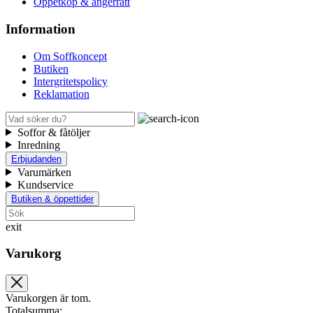
Öppetköp & ångerrätt
Information
Om Soffkoncept
Butiken
Intergritetspolicy
Reklamation
Soffor & fåtöljer
Inredning
Erbjudanden
Varumärken
Kundservice
Butiken & öppettider
exit
Varukorg
Varukorgen är tom.
Totalsumma: