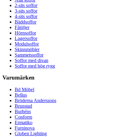
2-sits soffor
3-sits soffor
4-sits soffor
Bäddsoffor
Fåtöljer
Hörnsoffor
Lagersoffor
Modulsoffor
Skinnmöbler
Sammetssoffor
Soffor med divan
Soffor med hög rygg
Varumärken
Bd Möbel
Bellus
Bröderna Anderssons
Brunstad
Burhéns
Conform
Ermatiko
Furninova
Globen Lighting