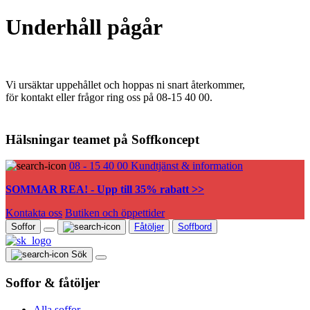
Underhåll pågår
Vi ursäktar uppehållet och hoppas ni snart återkommer,
för kontakt eller frågor ring oss på 08-15 40 00.
Hälsningar teamet på Soffkoncept
08 - 15 40 00
Kundtjänst & information
SOMMAR REA! - Upp till 35% rabatt >>
Kontakta oss
Butiken och öppettider
Soffor
Fåtöljer
Soffbord
Sök
Soffor & fåtöljer
Alla soffor