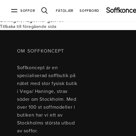
SOFFOR
FÅTÖLJER
SOFFBORD
Beklagar, Något har gått fel.
Tillbaka till föregående sida
Soffor & fåtöljer
Kundtjänst
Varumärken
Information
Alla soffor
Kontakta oss
2-sits soffor
Köpvillkor
Bd Möbel
Om Soffkoncept
Bellus
Butiken
OM SOFFKONCEPT
3-sits soffor
Frakt & leveranser
4-sits soffor
Bröderna Anderssons
Intergritetspolicy
Soffkoncept är en
Bäddsoffor
Finansiering
Fåtöljer
Brunstad
Reklamation
Burhéns
specialiserad soffbutik på
Hörnsoffor
Öppetköp & ångerrätt
Lagersoffor
Conform
Ermatiko
nätet med stor fysisk butik
Modulsoffor
Skinnmöbler
Furninova
Globen Lighting
i Vega/ Haninge, strax
Sammetssoffor
Hovden
Kleppe
Neiser
söder om Stockholm. Med
Soffor med divan
Pohjanmaan
över 100 st soffmodeller i
Soffor med hög rygg
butiken har vi ett av
Stockholms största utbud
Inredning
av soffor.