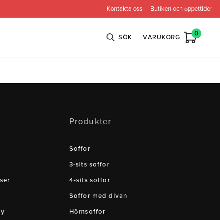
Kontakta oss
Butiken och öppettider
0
SÖK
VARUKORG
n
Bröderna Anderssons
Intergritetspolicy
Produkter
ns
Conform
ova
Globen Lighting
Soffor
e
Neiser
3-sits soffor
ser
4-sits soffor
Soffor med divan
cy
Hörnsoffor