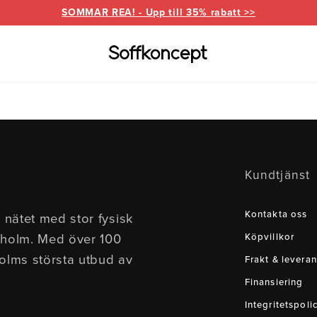
SOMMAR REA! - Upp till 35% rabatt >>
Varumärken
Information
for
everanser
Bd Möbel
Om Soffkoncept
Bellus
Butike
Kundtjänst
Brunstad
Reklamation
Burhé
for
Ermatiko
Furnin
Kontakta oss
 nätet med stor fysisk
ed divan
Hovden
Klepp
kholm. Med över 100
Köpvillkor
Pohjanmaan
holms största utbud av
Frakt & leveran
Finansiering
Integritetspoli