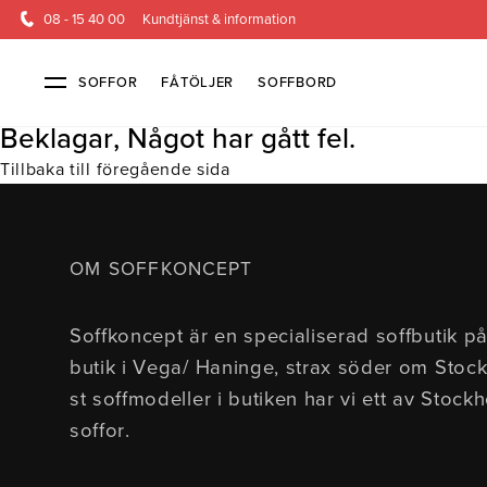
08 - 15 40 00
Kundtjänst & information
SOFFOR
FÅTÖLJER
SOFFBORD
Beklagar, Något har gått fel.
Tillbaka till föregående sida
Soffor & fåtöljer
Kundtjänst
Alla soffor
Kontakta oss
2-sits soffor
Köpvillkor
3-sits sof
Frakt & l
OM SOFFKONCEPT
4-sits soffor
Finansiering
Bäddsoffor
Öppetköp & ångerrätt
Fåtöljer
Hörnsoffor
Lagersoffor
Modulsof
Soffkoncept är en specialiserad soffbutik på
Skinnmöbler
Sammetssoffor
Soffor m
butik i Vega/ Haninge, strax söder om Stoc
Soffor med hög rygg
st soffmodeller i butiken har vi ett av Stock
soffor.
Inredning