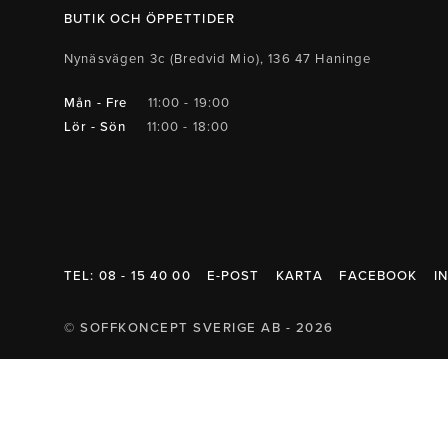
Belysning
Mattor
Soffbord
BUTIK OCH ÖPPETTIDER
Nynäsvägen 3c (Bredvid Mio), 136 47 Haninge
Mån - Fre
11:00 - 19:00
Lör - Sön
11:00 - 18:00
TEL: 08 - 15 40 00
E-POST
KARTA
FACEBOOK
I
© SOFFKONCEPT SVERIGE AB - 2026