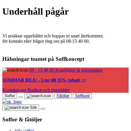
Underhåll pågår
Vi ursäktar uppehållet och hoppas ni snart återkommer,
för kontakt eller frågor ring oss på 08-15 40 00.
Hälsningar teamet på Soffkoncept
08 - 15 40 00
Kundtjänst & information
SOMMAR REA! - Upp till 35% rabatt >>
Kontakta oss
Butiken och öppettider
Soffor
Fåtöljer
Soffbord
Sök
Soffor & fåtöljer
Alla soffor