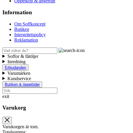
Öppetköp & ångerrätt
Information
Om Soffkoncept
Butiken
Intergritetspolicy
Reklamation
Soffor & fåtöljer
Inredning
Erbjudanden
Varumärken
Kundservice
Butiken & öppettider
exit
Varukorg
Varukorgen är tom.
Totalsumma: