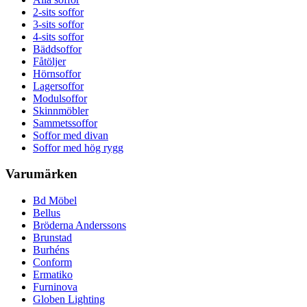
2-sits soffor
3-sits soffor
4-sits soffor
Bäddsoffor
Fåtöljer
Hörnsoffor
Lagersoffor
Modulsoffor
Skinnmöbler
Sammetssoffor
Soffor med divan
Soffor med hög rygg
Varumärken
Bd Möbel
Bellus
Bröderna Anderssons
Brunstad
Burhéns
Conform
Ermatiko
Furninova
Globen Lighting